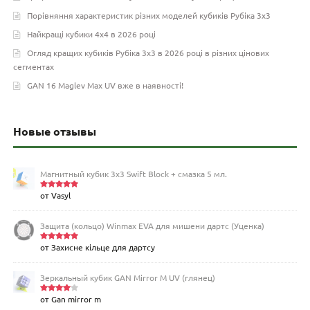
Порівняння характеристик різних моделей кубиків Рубіка 3х3
Найкращі кубики 4х4 в 2026 році
Огляд кращих кубиків Рубіка 3х3 в 2026 році в різних цінових
сегментах
GAN 16 Maglev Max UV вже в наявності!
Новые отзывы
Магнитный кубик 3х3 Swift Block + смазка 5 мл.
от Vasyl
Оценка
5
из 5
Защита (кольцо) Winmax EVA для мишени дартс (Уценка)
от Захисне кільце для дартсу
Оценка
5
из 5
Зеркальный кубик GAN Mirror M UV (глянец)
от Gan mirror m
Оценка
4
из 5