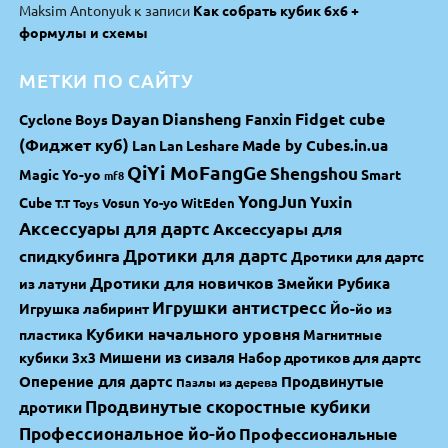
Maksim Antonyuk
к записи
Как собрать кубик 6х6 +
формулы и схемы
МЕТКИ ПО САЙТУ
Dayan
Diansheng
Fidget cube
Fanxin
Cyclone Boys
(Фиджет куб)
Made by Cubes.in.ua
Lan Lan
Leshare
QiYi MoFangGe
Shengshou
Magic Yo-yo
Smart
mf8
YongJun
Yuxin
Cube
Vosun Yo-yo
WitEden
T.T Toys
Аксессуары для дартс
Аксессуары для
спидкубинга
Дротики для дартс
Дротики для дартс
Дротики для новичков
Змейки Рубика
из латуни
Игрушки антистресс
Игрушка лабиринт
Йо-йо из
Кубики начального уровня
пластика
Магнитные
Мишени из сизаля
кубики 3х3
Набор дротиков для дартс
Оперение для дартс
Продвинутые
Пазлы из дерева
Продвинутые скоростные кубики
дротики
Профессиональное йо-йо
Профессиональные