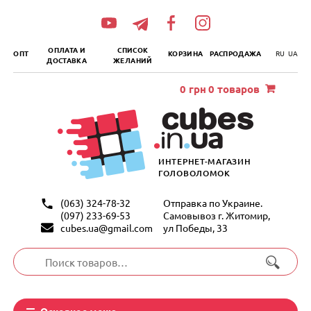
„итать
далее
ОПЛАТА И
СПИСОК
ОПТ
КОРЗИНА
РАСПРОДАЖА
RU
UA
ДОСТАВКА
ЖЕЛАНИЙ
0
грн
0 товаров
ИНТЕРНЕТ-МАГАЗИН
ГОЛОВОЛОМОК
(063) 324-78-32
Отправка по Украине.
(097) 233-69-53
Самовывоз г. Житомир,
cubes.ua@gmail.com
ул Победы, 33
Искать:
Основное меню