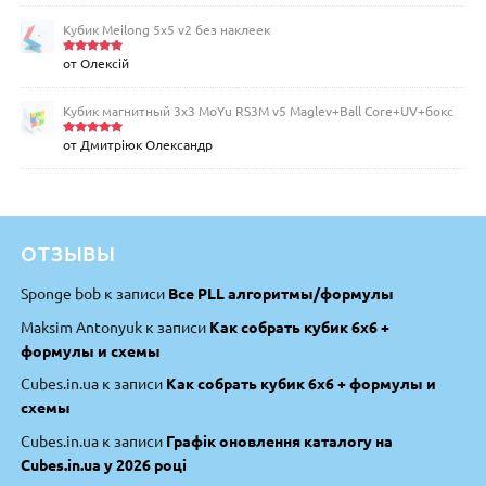
Кубик Meilong 5x5 v2 без наклеек
от Олексій
Оценка
5
из 5
Кубик магнитный 3х3 MoYu RS3M v5 Maglev+Ball Core+UV+бокс
от Дмитріюк Олександр
Оценка
5
из 5
ОТЗЫВЫ
Sponge bob
к записи
Все PLL алгоритмы/формулы
Maksim Antonyuk
к записи
Как собрать кубик 6х6 +
формулы и схемы
Cubes.in.ua
к записи
Как собрать кубик 6х6 + формулы и
схемы
Cubes.in.ua
к записи
Графік оновлення каталогу на
Cubes.in.ua у 2026 році