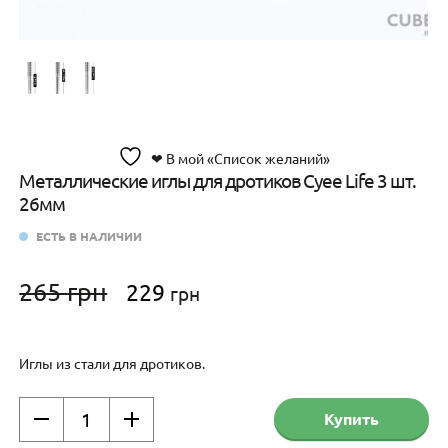
❤ В мой «Список желаний»
Металлические иглы для дротиков Cyee Life 3 шт.
26мм
ЕСТЬ В НАЛИЧИИ
Первоначальная
Текущая
265
грн
229
грн
цена
цена:
составляла
229 грн.
265 грн.
Иглы из стали для дротиков.
Количество
Купить
товара