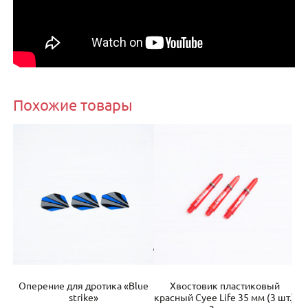
Похожие товары
Оперение для дротика «Blue
Хвостовик пластиковый
На
т.)
strike»
красный Cyee Life 35 мм (3 шт.)