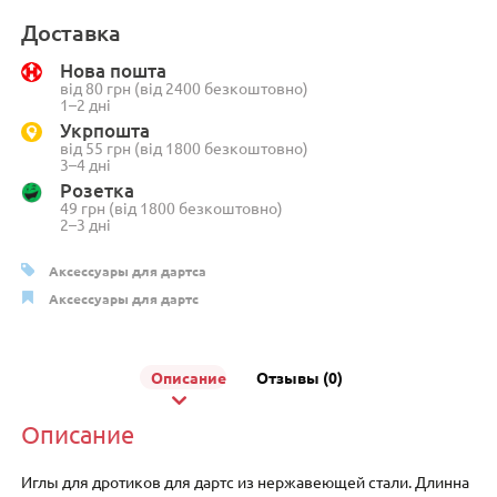
Металлические
иглы
Доставка
для
Нова пошта
дротиков
від 80 грн (від 2400 безкоштовно)
Cyee
1–2 дні
Life
Укрпошта
від 55 грн (від 1800 безкоштовно)
3
3–4 дні
шт.
Розетка
26мм
49 грн (від 1800 безкоштовно)
2–3 дні
Аксессуары для дартса
Аксессуары для дартс
Описание
Отзывы (0)
Описание
Иглы для дротиков для дартс из нержавеющей стали. Длинна