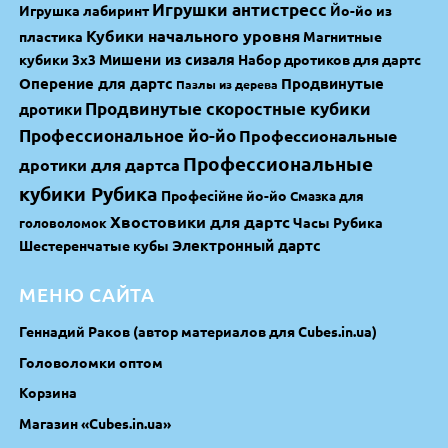
Игрушки антистресс
Игрушка лабиринт
Йо-йо из
Кубики начального уровня
пластика
Магнитные
Мишени из сизаля
кубики 3х3
Набор дротиков для дартс
Оперение для дартс
Продвинутые
Пазлы из дерева
Продвинутые скоростные кубики
дротики
Профессиональное йо-йо
Профессиональные
Профессиональные
дротики для дартса
кубики Рубика
Професійне йо-йо
Смазка для
Хвостовики для дартс
Часы Рубика
головоломок
Электронный дартс
Шестеренчатые кубы
МЕНЮ САЙТА
Геннадий Раков (автор материалов для Cubes.in.ua)
Головоломки оптом
Корзина
Магазин «Cubes.in.ua»