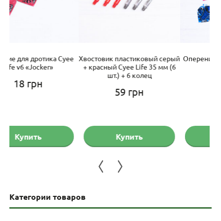
ee
Хвостовик пластиковый серый
Оперения для дротиков Cyee
Х
+ красный Cyee Life 35 мм (6
Life 9 шт.
шт.) + 6 колец
49
грн
59
грн
Купить
Купить
Категории товаров