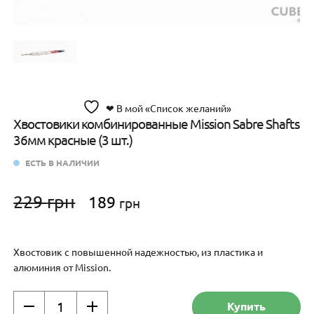
❤ В мой «Список желаний»
Хвостовики комбинированные Mission Sabre Shafts
36мм красные (3 шт.)
ЕСТЬ В НАЛИЧИИ
Первоначальная
Текущая
229
грн
189
грн
цена
цена:
составляла
189 грн.
229 грн.
Хвостовик с повышенной надежностью, из пластика и
алюминия от Mission.
Количество
Купить
товара