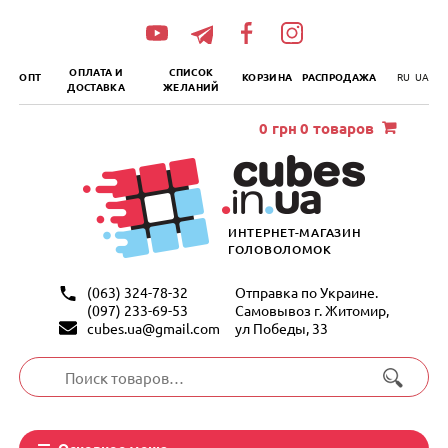
„итать
далее
ОПЛАТА И
СПИСОК
ОПТ
КОРЗИНА
РАСПРОДАЖА
RU
UA
ДОСТАВКА
ЖЕЛАНИЙ
0
грн
0 товаров
ИНТЕРНЕТ-МАГАЗИН
ГОЛОВОЛОМОК
(063) 324-78-32
Отправка по Украине.
(097) 233-69-53
Самовывоз г. Житомир,
cubes.ua@gmail.com
ул Победы, 33
Искать:
Основное меню