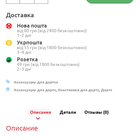
Хвостовики
комбинированные
Доставка
Mission
Нова пошта
Sabre
від 80 грн (від 2400 безкоштовно)
Shafts
1–2 дні
36мм
Укрпошта
від 55 грн (від 1800 безкоштовно)
красные
3–4 дні
(3
Розетка
шт.)
49 грн (від 1800 безкоштовно)
2–3 дні
Аксессуары для дартса
Аксессуары для дартс
,
Хвостовики для дартс
,
Дартс
Описание
Детали
Отзывы (0)
Описание