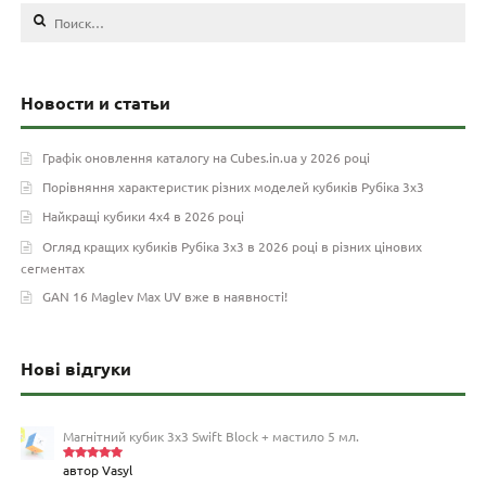
Найти:
Новости и статьи
Графік оновлення каталогу на Cubes.in.ua у 2026 році
Порівняння характеристик різних моделей кубиків Рубіка 3х3
Найкращі кубики 4х4 в 2026 році
Огляд кращих кубиків Рубіка 3х3 в 2026 році в різних цінових
сегментах
GAN 16 Maglev Max UV вже в наявності!
Нові відгуки
Магнітний кубик 3х3 Swift Block + мастило 5 мл.
автор Vasyl
Оцінено
в
5
з 5