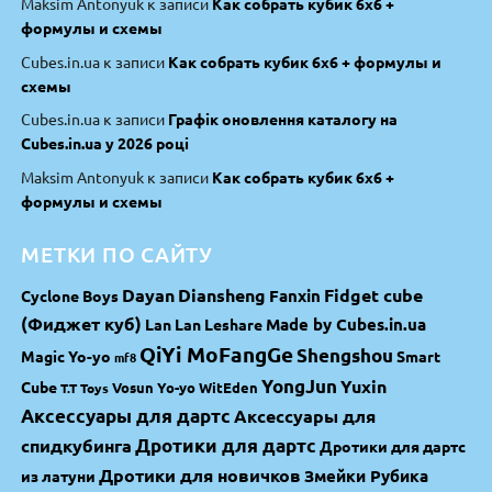
Maksim Antonyuk
к записи
Как собрать кубик 6х6 +
формулы и схемы
Cubes.in.ua
к записи
Как собрать кубик 6х6 + формулы и
схемы
Cubes.in.ua
к записи
Графік оновлення каталогу на
Cubes.in.ua у 2026 році
Maksim Antonyuk
к записи
Как собрать кубик 6х6 +
формулы и схемы
МЕТКИ ПО САЙТУ
Dayan
Diansheng
Fidget cube
Fanxin
Cyclone Boys
(Фиджет куб)
Made by Cubes.in.ua
Lan Lan
Leshare
QiYi MoFangGe
Shengshou
Magic Yo-yo
Smart
mf8
YongJun
Yuxin
Cube
Vosun Yo-yo
WitEden
T.T Toys
Аксессуары для дартс
Аксессуары для
спидкубинга
Дротики для дартс
Дротики для дартс
Дротики для новичков
Змейки Рубика
из латуни