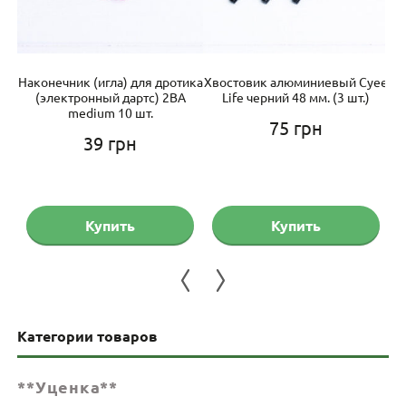
рый
Наконечник (игла) для дротика
Хвостовик алюминиевый Cyee
Хв
3
(электронный дартс) 2BA
Life черний 48 мм. (3 шт.)
M
medium 10 шт.
75
грн
39
грн
Купить
Купить
Категории товаров
**Уценка**