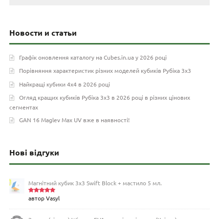
Новости и статьи
Графік оновлення каталогу на Cubes.in.ua у 2026 році
Порівняння характеристик різних моделей кубиків Рубіка 3х3
Найкращі кубики 4х4 в 2026 році
Огляд кращих кубиків Рубіка 3х3 в 2026 році в різних цінових
сегментах
GAN 16 Maglev Max UV вже в наявності!
Нові відгуки
Магнітний кубик 3х3 Swift Block + мастило 5 мл.
автор Vasyl
Оцінено
в
5
з 5