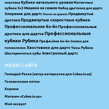
Кубики начального уровня
пластика
Магнитные
Мишени из сизаля
кубики 3х3
Набор дротиков для дартс
Оперение для дартс
Продвинутые
Пазлы из дерева
Продвинутые скоростные кубики
дротики
Профессиональное йо-йо
Профессиональные
Профессиональные
дротики для дартса
кубики Рубика
Професійне йо-йо
Смазка для
Хвостовики для дартс
Часы Рубика
головоломок
Электронный дартс
Шестеренчатые кубы
МЕНЮ САЙТА
Геннадий Раков (автор материалов для Cubes.in.ua)
Головоломки оптом
Корзина
Магазин «Cubes.in.ua»
Мой аккаунт