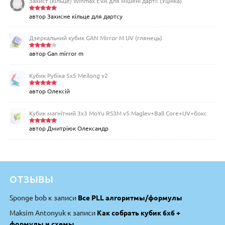
Захист (кільце) Winmax EVA для мішені дартс (Уцінка)
автор Захисне кільце для дартсу
Оцінено
в
5
з 5
Дзеркальний кубик GAN Mirror M UV (глянець)
автор Gan mirror m
Оцінен
о в
4
з
5
Кубик Рубіка 5x5 Meilong v2
автор Олексій
Оцінено
в
5
з 5
Кубик магнітний 3х3 MoYu RS3M v5 Maglev+Ball Core+UV+бокс
автор Дмитріюк Олександр
Оцінено
в
5
з 5
ОТЗЫВЫ
Sponge bob
к записи
Все PLL алгоритмы/формулы
Maksim Antonyuk
к записи
Как собрать кубик 6х6 +
формулы и схемы