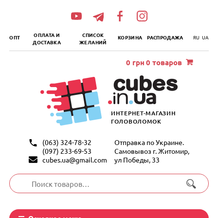
„итать
далее
ОПЛАТА И
СПИСОК
ОПТ
КОРЗИНА
РАСПРОДАЖА
RU
UA
ДОСТАВКА
ЖЕЛАНИЙ
0
грн
0 товаров
ИНТЕРНЕТ-МАГАЗИН
ГОЛОВОЛОМОК
(063) 324-78-32
Отправка по Украине.
(097) 233-69-53
Самовывоз г. Житомир,
cubes.ua@gmail.com
ул Победы, 33
Искать:
Основное меню