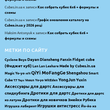
Cubes.in.ua
к записи
Как собрать кубик 6х6 + формулы и
схемы
Cubes.in.ua
к записи
Графік оновлення каталогу на
Cubes.in.ua у 2026 році
Maksim Antonyuk
к записи
Как собрать кубик 6х6 +
формулы и схемы
МЕТКИ ПО САЙТУ
Dayan
Diansheng
Fidget cube
Fanxin
Cyclone Boys
(Фиджет куб)
Made by Cubes.in.ua
Lan Lan
Leshare
QiYi MoFangGe
Shengshou
Magic Yo-yo
Smart
mf8
YongJun
Yuxin
Cube
Vosun Yo-yo
WitEden
T.T Toys
Аксессуары для дартс
Аксессуары для
спидкубинга
Дротики для дартс
Дротики для дартс
Дротики для новичков
Змейки Рубика
из латуни
Игрушки антистресс
Игрушка лабиринт
Йо-йо из