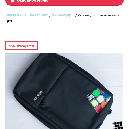
Магазин «Cubes.in.ua»
Аксессуары
/
/ Рюкзак для головоломок
QiYi
РАСПРОДАЖА!