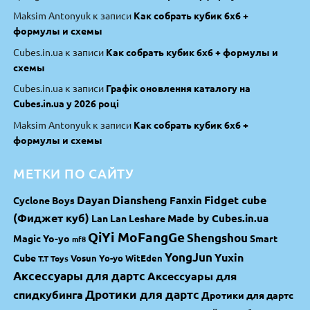
Maksim Antonyuk
к записи
Как собрать кубик 6х6 +
формулы и схемы
Cubes.in.ua
к записи
Как собрать кубик 6х6 + формулы и
схемы
Cubes.in.ua
к записи
Графік оновлення каталогу на
Cubes.in.ua у 2026 році
Maksim Antonyuk
к записи
Как собрать кубик 6х6 +
формулы и схемы
МЕТКИ ПО САЙТУ
Dayan
Diansheng
Fidget cube
Fanxin
Cyclone Boys
(Фиджет куб)
Made by Cubes.in.ua
Lan Lan
Leshare
QiYi MoFangGe
Shengshou
Magic Yo-yo
Smart
mf8
YongJun
Yuxin
Cube
Vosun Yo-yo
WitEden
T.T Toys
Аксессуары для дартс
Аксессуары для
спидкубинга
Дротики для дартс
Дротики для дартс