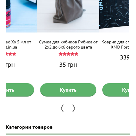
Сумка для кубиков Рубика от
Коврик для спидкубинга QiYi
М
2х2 до 6х6 серого цвета
XMD Force Awakens
339
грн
Оценка
35
грн
5.00
из 5
Купить
Купить
Категории товаров