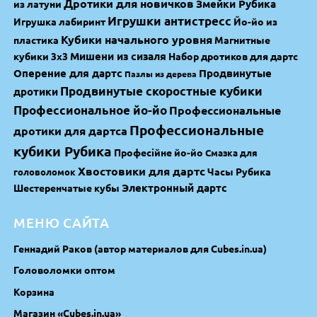
Дротики для новичков
Змейки Рубика
из латуни
Игрушки антистресс
Игрушка лабиринт
Йо-йо из
Кубики начального уровня
пластика
Магнитные
Мишени из сизаля
кубики 3х3
Набор дротиков для дартс
Оперение для дартс
Продвинутые
Пазлы из дерева
Продвинутые скоростные кубики
дротики
Профессиональное йо-йо
Профессиональные
Профессиональные
дротики для дартса
кубики Рубика
Професійне йо-йо
Смазка для
Хвостовики для дартс
Часы Рубика
головоломок
Электронный дартс
Шестеренчатые кубы
МЕНЮ САЙТА
Геннадий Раков (автор материалов для Cubes.in.ua)
Головоломки оптом
Корзина
Магазин «Cubes.in.ua»