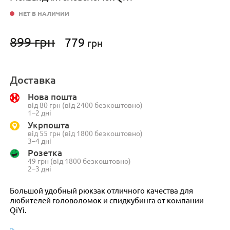
НЕТ В НАЛИЧИИ
Первоначальная
Текущая
899
грн
779
грн
цена
цена:
составляла
779 грн.
899 грн.
Доставка
Нова пошта
від 80 грн (від 2400 безкоштовно)
1–2 дні
Укрпошта
від 55 грн (від 1800 безкоштовно)
3–4 дні
Розетка
49 грн (від 1800 безкоштовно)
2–3 дні
Большой удобный рюкзак отличного качества для
любителей головоломок и спидкубинга от компании
QiYi.