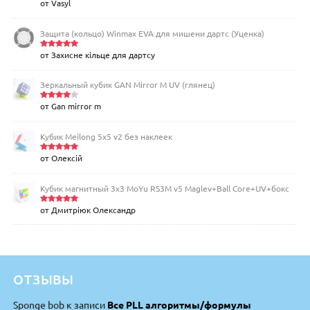
от Vasyl
Оценка
5
из 5
Защита (кольцо) Winmax EVA для мишени дартс (Уценка)
от Захисне кільце для дартсу
Оценка
5
из 5
Зеркальный кубик GAN Mirror M UV (глянец)
от Gan mirror m
Оценка
4
из 5
Кубик Meilong 5x5 v2 без наклеек
от Олексій
Оценка
5
из 5
Кубик магнитный 3х3 MoYu RS3M v5 Maglev+Ball Core+UV+бокс
от Дмитріюк Олександр
Оценка
5
из 5
ОТЗЫВЫ
Sponge bob
к записи
Все PLL алгоритмы/формулы