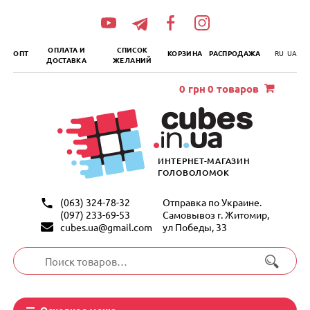
„итать
далее
ОПЛАТА И
СПИСОК
ОПТ
КОРЗИНА
РАСПРОДАЖА
RU
UA
ДОСТАВКА
ЖЕЛАНИЙ
0
грн
0 товаров
ИНТЕРНЕТ-МАГАЗИН
ГОЛОВОЛОМОК
(063) 324-78-32
Отправка по Украине.
(097) 233-69-53
Самовывоз г. Житомир,
cubes.ua@gmail.com
ул Победы, 33
Искать:
Основное меню