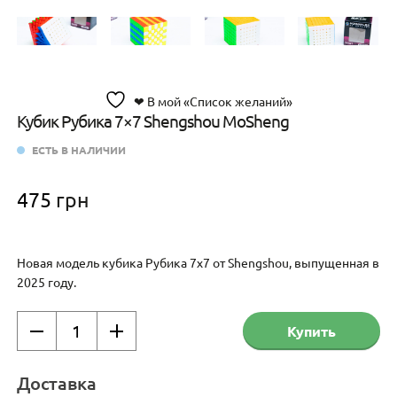
❤ В мой «Список желаний»
Кубик Рубика 7×7 Shengshou MoSheng
ЕСТЬ В НАЛИЧИИ
475
грн
Новая модель кубика Рубика 7х7 от Shengshou, выпущенная в
2025 году.
Количество
Купить
товара
Кубик
Рубика
Доставка