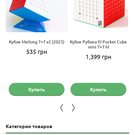
7х7
Кубик Meilong 7×7 v2 (2023)
Кубик Рубика YJ Pocket Cube
К
mini 7×7 M
535
грн
1,399
грн
Купить
Купить
Категории товаров