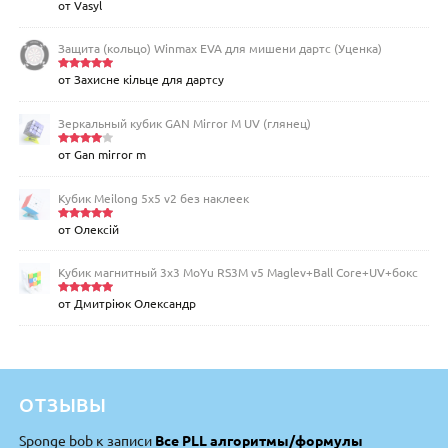
от Vasyl
Оценка
5
из 5
Защита (кольцо) Winmax EVA для мишени дартс (Уценка)
от Захисне кільце для дартсу
Оценка
5
из 5
Зеркальный кубик GAN Mirror M UV (глянец)
от Gan mirror m
Оценка
4
из 5
Кубик Meilong 5x5 v2 без наклеек
от Олексій
Оценка
5
из 5
Кубик магнитный 3х3 MoYu RS3M v5 Maglev+Ball Core+UV+бокс
от Дмитріюк Олександр
Оценка
5
из 5
ОТЗЫВЫ
Sponge bob
к записи
Все PLL алгоритмы/формулы