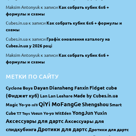
Maksim Antonyuk
к записи
Как собрать кубик 6х6 +
формулы и схемы
Cubes.in.ua
к записи
Как собрать кубик 6х6 + формулы и
схемы
Cubes.in.ua
к записи
Графік оновлення каталогу на
Cubes.in.ua у 2026 році
Maksim Antonyuk
к записи
Как собрать кубик 6х6 +
формулы и схемы
МЕТКИ ПО САЙТУ
Dayan
Diansheng
Fidget cube
Fanxin
Cyclone Boys
(Фиджет куб)
Made by Cubes.in.ua
Lan Lan
Leshare
QiYi MoFangGe
Shengshou
Magic Yo-yo
Smart
mf8
YongJun
Yuxin
Cube
Vosun Yo-yo
WitEden
T.T Toys
Аксессуары для дартс
Аксессуары для
спидкубинга
Дротики для дартс
Дротики для дартс