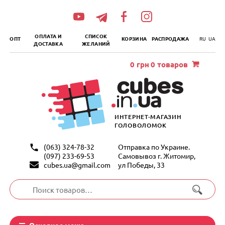
„итать
далее
ОПЛАТА И
СПИСОК
ОПТ
КОРЗИНА
РАСПРОДАЖА
RU
UA
ДОСТАВКА
ЖЕЛАНИЙ
0
грн
0 товаров
ИНТЕРНЕТ-МАГАЗИН
ГОЛОВОЛОМОК
(063) 324-78-32
Отправка по Украине.
(097) 233-69-53
Самовывоз г. Житомир,
cubes.ua@gmail.com
ул Победы, 33
Искать:
Основное меню