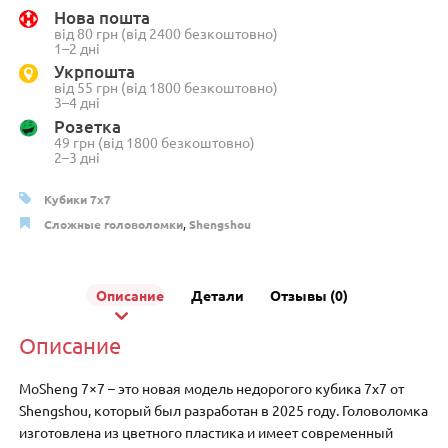
7x7
Нова пошта
Shengshou
від 80 грн (від 2400 безкоштовно)
MoSheng
1–2 дні
Укрпошта
від 55 грн (від 1800 безкоштовно)
3–4 дні
Розетка
49 грн (від 1800 безкоштовно)
2–3 дні
Кубики 7х7
Сложные головоломки
,
Shengshou
Описание
Детали
Отзывы (0)
Описание
MoSheng 7×7 – это новая модель недорогого кубика 7х7 от
Shengshou, который был разработан в 2025 году. Головоломка
изготовлена ​​из цветного пластика и имеет современный