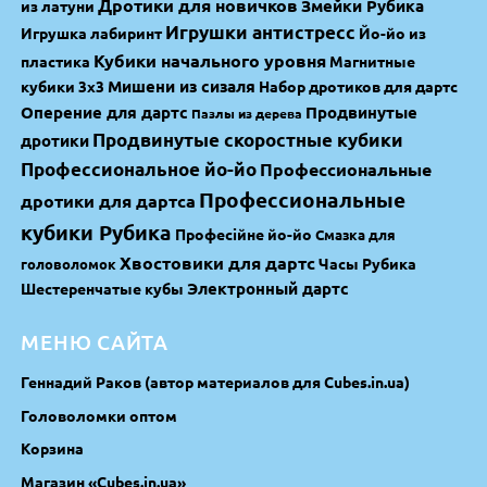
Дротики для новичков
Змейки Рубика
из латуни
Игрушки антистресс
Игрушка лабиринт
Йо-йо из
Кубики начального уровня
пластика
Магнитные
Мишени из сизаля
кубики 3х3
Набор дротиков для дартс
Оперение для дартс
Продвинутые
Пазлы из дерева
Продвинутые скоростные кубики
дротики
Профессиональное йо-йо
Профессиональные
Профессиональные
дротики для дартса
кубики Рубика
Професійне йо-йо
Смазка для
Хвостовики для дартс
Часы Рубика
головоломок
Электронный дартс
Шестеренчатые кубы
МЕНЮ САЙТА
Геннадий Раков (автор материалов для Cubes.in.ua)
Головоломки оптом
Корзина
Магазин «Cubes.in.ua»