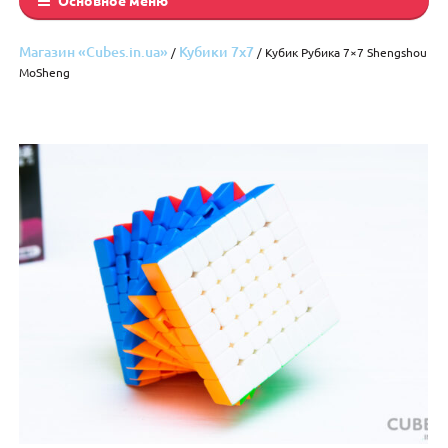
Магазин «Cubes.in.ua»
Кубики 7х7
/
/ Кубик Рубика 7×7 Shengshou
MoSheng